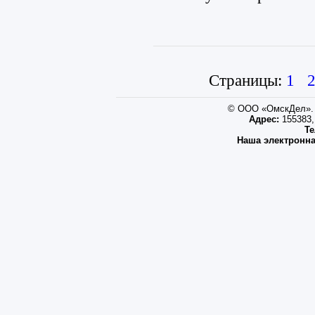
Страницы:
1
© ООО «ОмскДел». 
Адрес:
155383, 
Те
Наша электронна